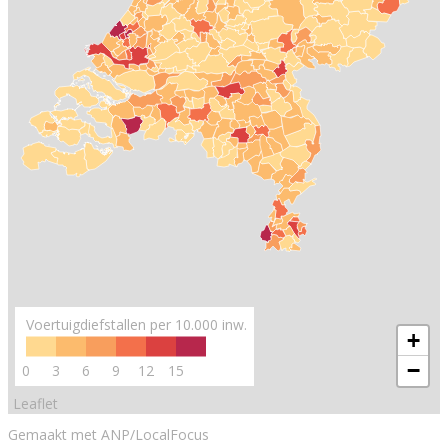
Voertuigdiefstallen per 10.000 inw.
+
−
0
3
6
9
12
15
Leaflet
Gemaakt met ANP/LocalFocus