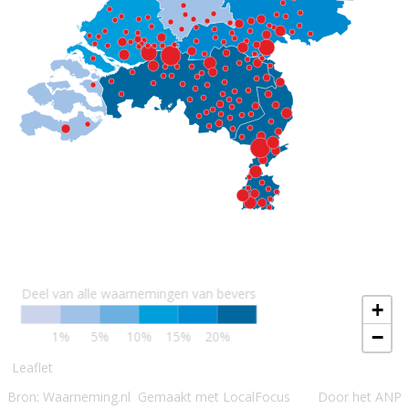
Deel van alle waarnemingen van bevers
+
−
1%
5%
10%
15%
20%
Leaflet
Bron: Waarneming.nl
Gemaakt met LocalFocus
Door het ANP