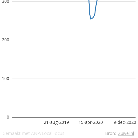
300
200
100
0
21-aug-2019
15-apr-2020
9-dec-2020
Gemaakt met ANP/LocalFocus
Bron:
Zuivel.nl