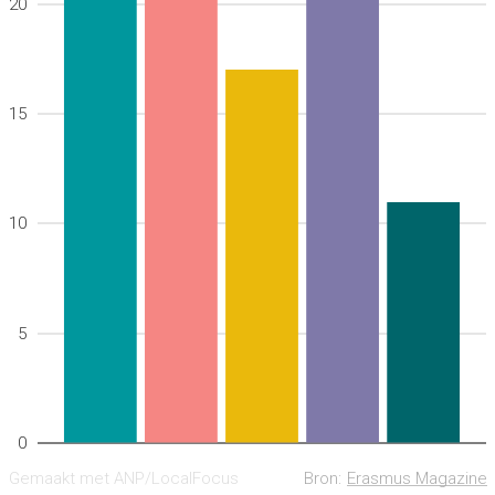
20
15
10
5
0
Gemaakt met ANP/LocalFocus
Bron:
Erasmus Magazine