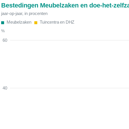
Bestedingen Meubelzaken en doe-het-zelfz
jaar-op-jaar, in procenten
Meubelzaken
Tuincentra en DHZ
%
60
40