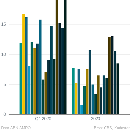
15
10
5
0
Q4 2020
2020
Door ABN AMRO
Bron:
CBS, Kadaster