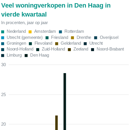
Veel woningverkopen in Den Haag in
vierde kwartaal
In procenten, jaar op jaar
Nederland
Amsterdam
Rotterdam
Utrecht (gemeente)
Friesland
Drenthe
Overijssel
Groningen
Flevoland
Gelderland
Utrecht
Noord-Holland
Zuid-Holland
Zeeland
Noord-Brabant
Limburg
Den Haag
30
25
20