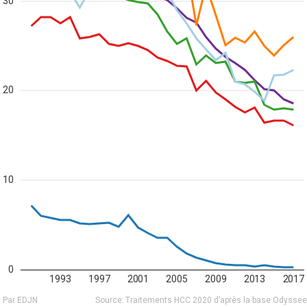
30
20
10
0
1993
1997
2001
2005
2009
2013
2017
Par EDJN
Source:
Traitements HCC 2020 d’après la base Odyssee