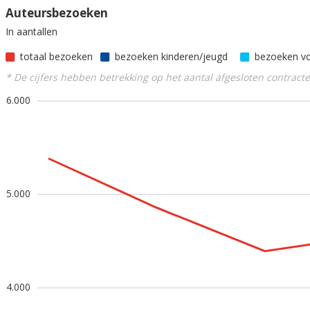
Auteursbezoeken
In aantallen
totaal bezoeken
bezoeken kinderen/jeugd
bezoeken v
* De cijfers hebben betrekking op het aantal afgesloten contract
6.000
5.000
4.000