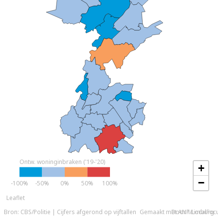
Ontw. woninginbraken ('19-'20)
+
−
-100%
-50%
0%
50%
100%
Leaflet
Bron: CBS/Politie | Cijfers afgerond op vijftallen
Gemaakt met ANP/LocalFoc
Door 1Limburg