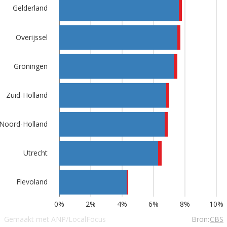
Gelderland
Overijssel
Groningen
Zuid-Holland
Noord-Holland
Utrecht
Flevoland
0%
2%
4%
6%
8%
10%
Gemaakt met ANP/LocalFocus
Bron:
CBS