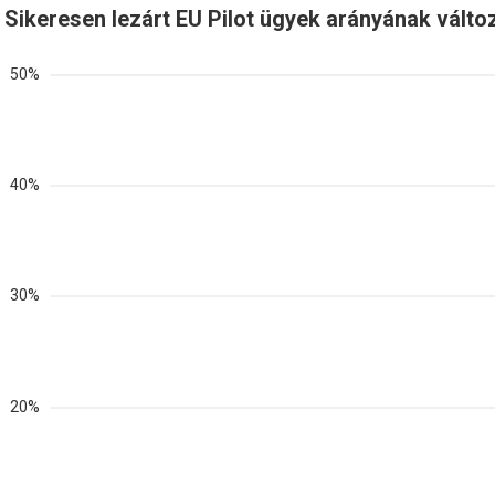
Sikeresen lezárt EU Pilot ügyek arányának vált
50%
40%
30%
20%