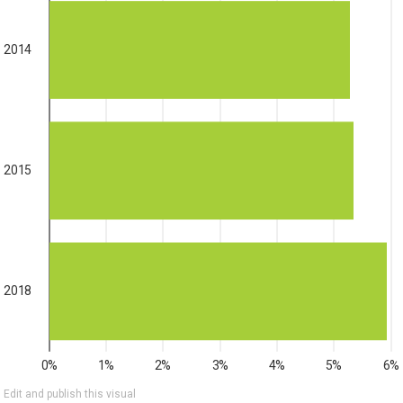
2014
2015
2018
0%
1%
2%
3%
4%
5%
6%
Edit and publish this visual