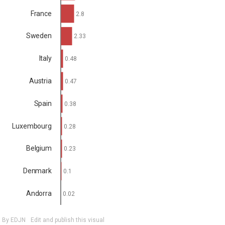
France
2.8
Sweden
2.33
Italy
0.48
Austria
0.47
Spain
0.38
Luxembourg
0.28
Belgium
0.23
Denmark
0.1
Andorra
0.02
By EDJN
Edit and publish this visual