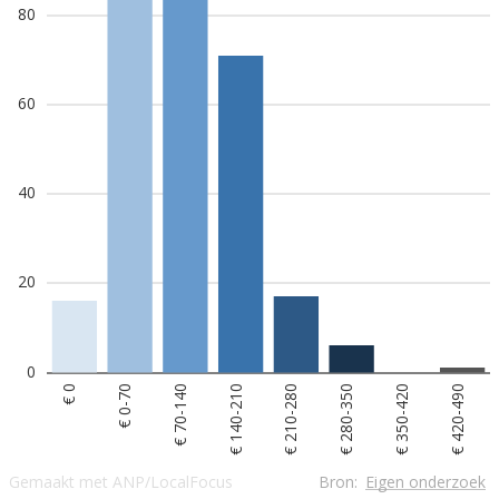
80
60
40
20
0
€ 0
€ 0-70
€ 70-140
€ 140-210
€ 210-280
€ 280-350
€ 350-420
€ 420-490
Gemaakt met ANP/LocalFocus
Bron:
Eigen onderzoek