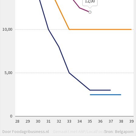
12,00
10,00
5,00
0
28
29
30
31
32
33
34
35
36
37
38
39
Door Foodagribusiness.nl
Gemaakt met ANP/LocalFocus
Bron:
Belgapom