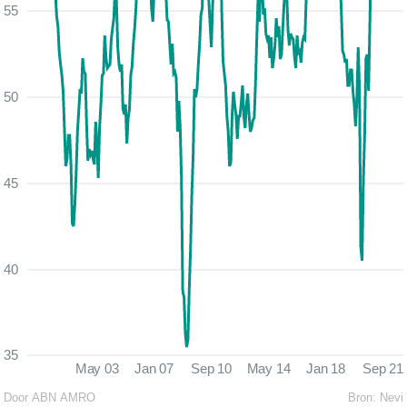
55
50
45
40
35
May 03
Jan 07
Sep 10
May 14
Jan 18
Sep 21
Door ABN AMRO
Bron:
Nevi