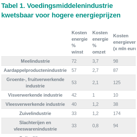
Tabel 1. Voedingsmiddelenindustrie
kwetsbaar voor hogere energieprijzen
Kosten
Kosten
Kosten
energie
energie
energiever
%
%
(x mln euro
winst
omzet
Meelindustrie
72
3,7
98
Aardappelproductenindustrie
57
2,7
87
Groente-, fruitverwerkende
53
2,1
125
industrie
Visverwerkende industrie
42
1
10
Vleesverwerkende industrie
40
1,2
38
Zuivelindustrie
33
1,2
174
Slachterijen en
33
0,8
94
vleeswarenindustrie