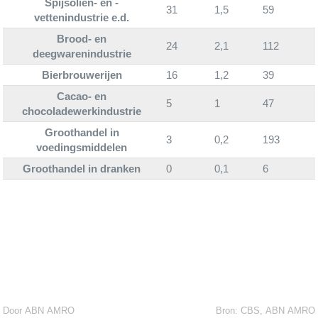
Spijsoliën- en -
31
1,5
59
vettenindustrie e.d.
Brood- en
24
2,1
112
deegwarenindustrie
Bierbrouwerijen
16
1,2
39
Cacao- en
5
1
47
chocoladewerkindustrie
Groothandel in
3
0,2
193
voedingsmiddelen
Groothandel in dranken
0
0,1
6
Door ABN AMRO
Bron:
CBS, ABN AMRO