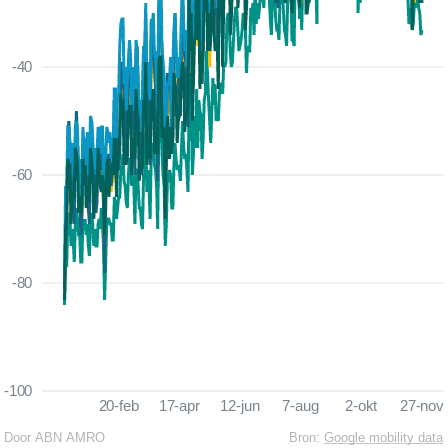
-40
-60
-80
-100
20-feb
17-apr
12-jun
7-aug
2-okt
27-nov
Door ABN AMRO
Bron:
Google mobility data