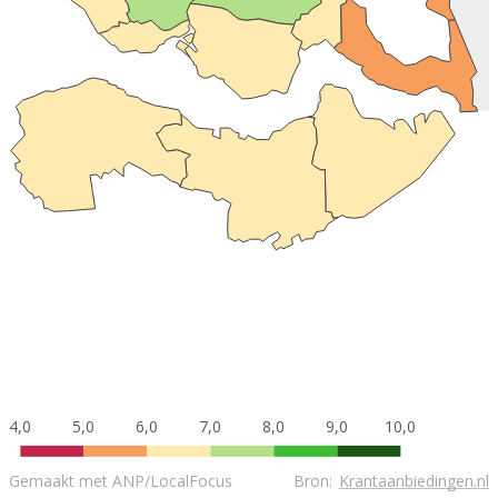
4,0
5,0
6,0
7,0
8,0
9,0
10,0
Gemaakt met ANP/LocalFocus
Bron:
Krantaanbiedingen.nl