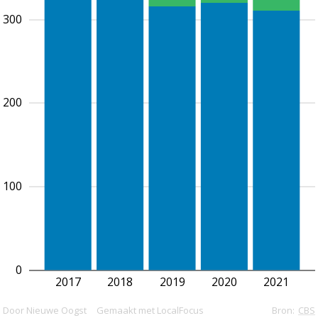
300
200
100
0
2017
2018
2019
2020
2021
Door Nieuwe Oogst
Gemaakt met LocalFocus
Bron:
CBS