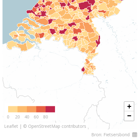
+
−
0
20
40
60
80
Leaflet
|
© OpenStreetMap contributors
Bron: Fietsersbond