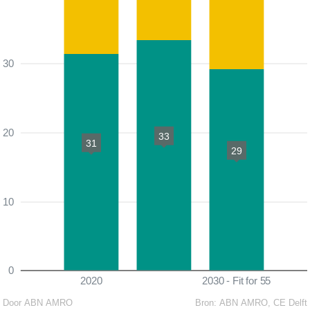
30
20
33
31
29
10
0
2020
2030 - Fit for 55
Door ABN AMRO
Bron:
ABN AMRO, CE Delft