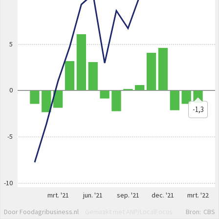
5
0
-1,3
-5
-10
mrt. '21
jun. '21
sep. '21
dec. '21
mrt. '22
Door Foodagribusiness.nl
Gemaakt met ANP/LocalFocus
Bron:
CBS