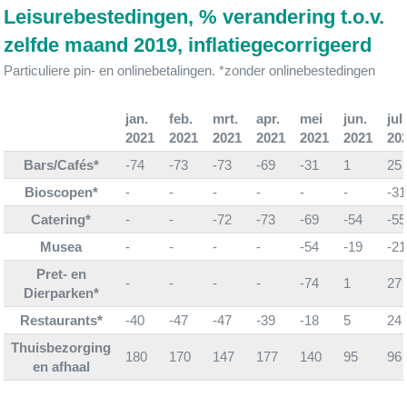
Leisurebestedingen, % verandering t.o.v.
zelfde maand 2019, inflatiegecorrigeerd
Particuliere pin- en onlinebetalingen. *zonder onlinebestedingen
jan.
feb.
mrt.
apr.
mei
jun.
jul.
2021
2021
2021
2021
2021
2021
20
Bars/Cafés*
-74
-73
-73
-69
-31
1
25
Bioscopen*
-
-
-
-
-
-
-31
Catering*
-
-
-72
-73
-69
-54
-55
Musea
-
-
-
-
-54
-19
-21
Pret- en
-
-
-
-
-74
1
27
Dierparken*
Restaurants*
-40
-47
-47
-39
-18
5
24
Thuisbezorging
180
170
147
177
140
95
96
en afhaal