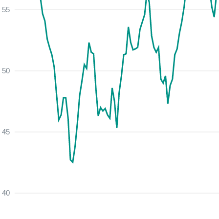
55
50
45
40