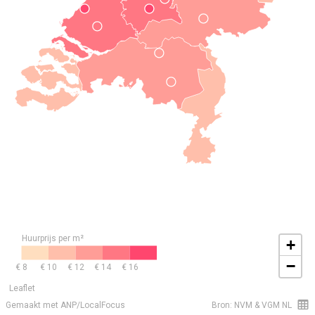
Huurprijs per m²
+
−
€ 8
€ 10
€ 12
€ 14
€ 16
Leaflet
Gemaakt met ANP/LocalFocus
Bron: NVM & VGM NL