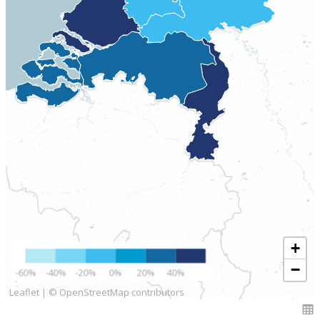
+
−
-60%
-40%
-20%
0%
20%
40%
Leaflet
|
© OpenStreetMap contributors