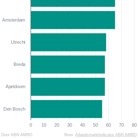
Amsterdam
Utrecht
Breda
Apeldoorn
Den Bosch
0
10
20
30
40
50
60
70
80
Door ABN AMRO
Bron:
Arbeidsmarktindicator ABN AMRO