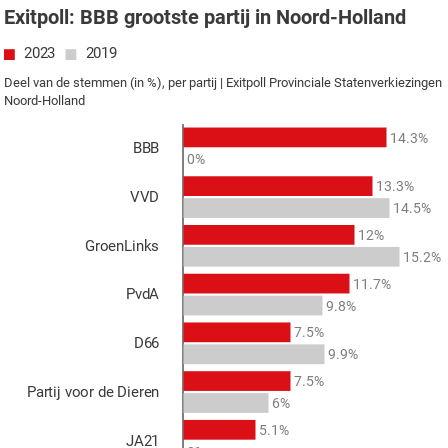
Exitpoll: BBB grootste partij in Noord-Holland
2023
2019
Deel van de stemmen (in %), per partij | Exitpoll Provinciale Statenverkiezingen
Noord-Holland
14.3%
BBB
0%
13.3%
VVD
14.5%
12%
GroenLinks
15.2%
11.7%
PvdA
9.8%
7.5%
D66
9.9%
7.5%
Partij voor de Dieren
6%
5.1%
JA21