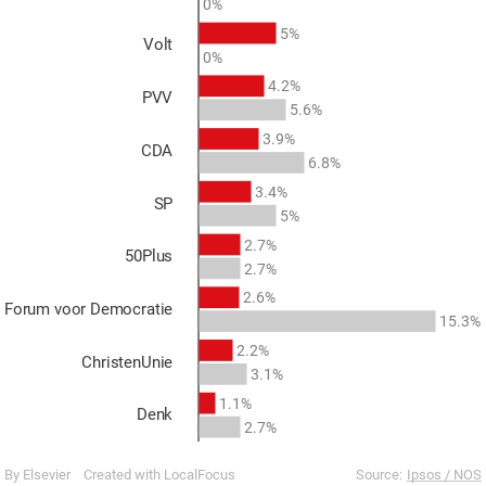
0%
5%
Volt
0%
4.2%
PVV
5.6%
3.9%
CDA
6.8%
3.4%
SP
5%
2.7%
50Plus
2.7%
2.6%
Forum voor Democratie
15.3%
2.2%
ChristenUnie
3.1%
1.1%
Denk
2.7%
By Elsevier
Created with LocalFocus
Source:
Ipsos / NOS