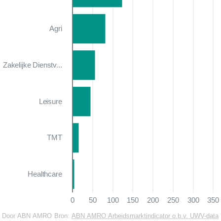
Agri
Zakelijke Dienstv...
Leisure
TMT
Healthcare
0
50
100
150
200
250
300
350
Door ABN AMRO
Bron:
ABN AMRO Arbeidsmarktindicator o.b.v. UWV-data