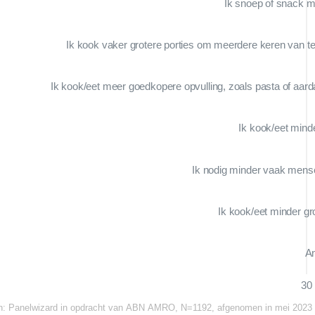
Ik snoep of snack m
Ik kook vaker grotere porties om meerdere keren van te
Ik kook/eet meer goedkopere opvulling, zoals pasta of aard
Ik kook/eet minde
Ik nodig minder vaak mense
Ik kook/eet minder gr
A
30
n:
Panelwizard in opdracht van ABN AMRO, N=1192, afgenomen in mei 2023