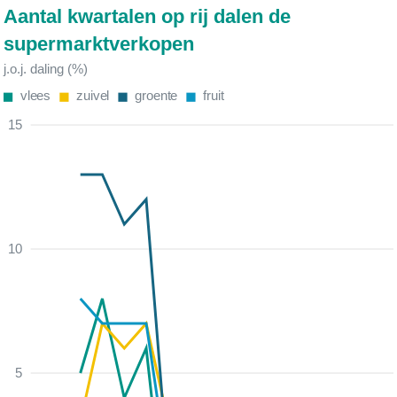
Aantal kwartalen op rij dalen de
supermarktverkopen
j.o.j. daling (%)
vlees
zuivel
groente
fruit
15
10
5