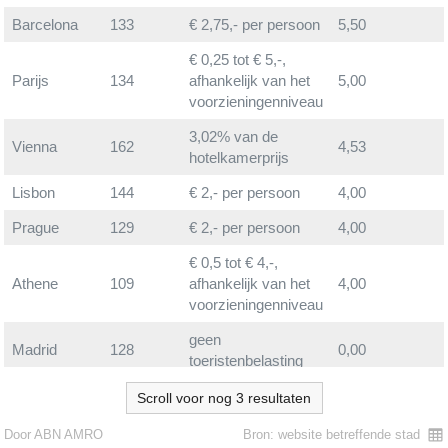
Barcelona
133
€ 2,75,- per persoon
5,50
€ 0,25 tot € 5,-,
Parijs
134
afhankelijk van het
5,00
voorzieningenniveau
3,02% van de
Vienna
162
4,53
hotelkamerprijs
Lisbon
144
€ 2,- per persoon
4,00
Prague
129
€ 2,- per persoon
4,00
€ 0,5 tot € 4,-,
Athene
109
afhankelijk van het
4,00
voorzieningenniveau
geen
Madrid
128
0,00
toeristenbelasting
geen
Scroll voor nog 3 resultaten
Londen
106
0,00
toeristenbelasting
Door ABN AMRO
Bron: website betreffende stad