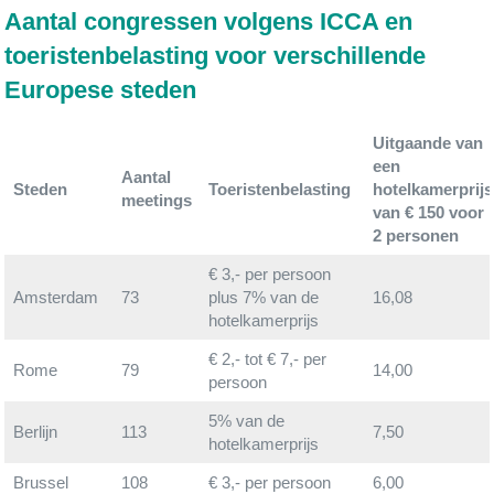
Aantal congressen volgens ICCA en
toeristenbelasting voor verschillende
Europese steden
Uitgaande van
een
Aantal
Steden
Toeristenbelasting
hotelkamerprijs
meetings
van € 150 voor
2 personen
€ 3,- per persoon
Amsterdam
73
plus 7% van de
16,08
hotelkamerprijs
€ 2,- tot € 7,- per
Rome
79
14,00
persoon
5% van de
Berlijn
113
7,50
hotelkamerprijs
Brussel
108
€ 3,- per persoon
6,00