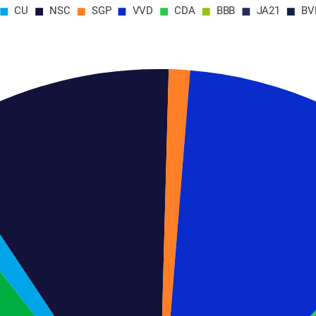
CU
NSC
SGP
VVD
CDA
BBB
JA21
BV