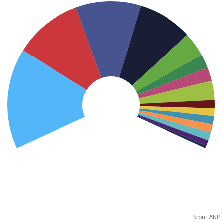
Bron:
ANP