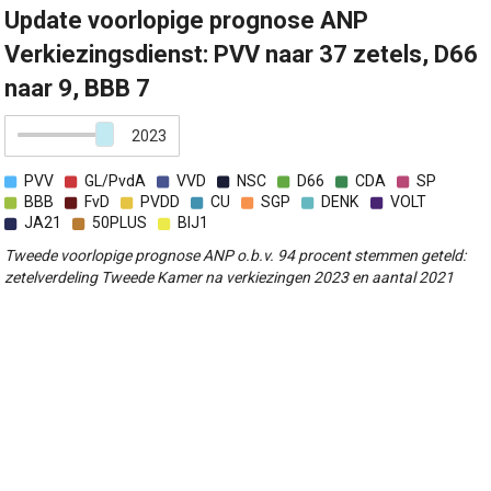
Update voorlopige prognose ANP
Verkiezingsdienst: PVV naar 37 zetels, D66
naar 9, BBB 7
2023
PVV
GL/PvdA
VVD
NSC
D66
CDA
SP
BBB
FvD
PVDD
CU
SGP
DENK
VOLT
JA21
50PLUS
BIJ1
Tweede voorlopige prognose ANP o.b.v. 94 procent stemmen geteld:
zetelverdeling Tweede Kamer na verkiezingen 2023 en aantal 2021