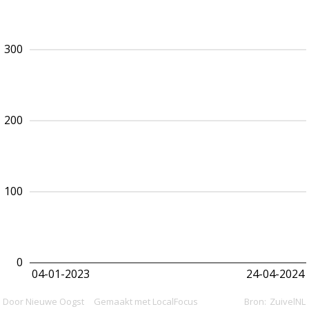
300
200
100
0
04-01-2023
24-04-2024
Door Nieuwe Oogst
Gemaakt met LocalFocus
Bron:
ZuivelNL