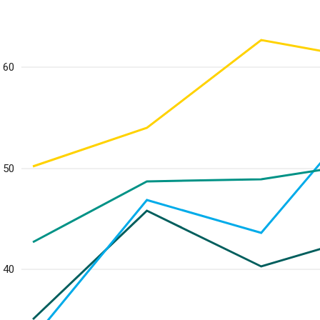
60
50
40