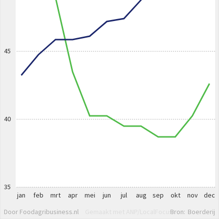
45
40
35
jan
feb
mrt
apr
mei
jun
jul
aug
sep
okt
nov
dec
Door Foodagribusiness.nl
Gemaakt met ANP/LocalFocus
Bron:
Boerderij