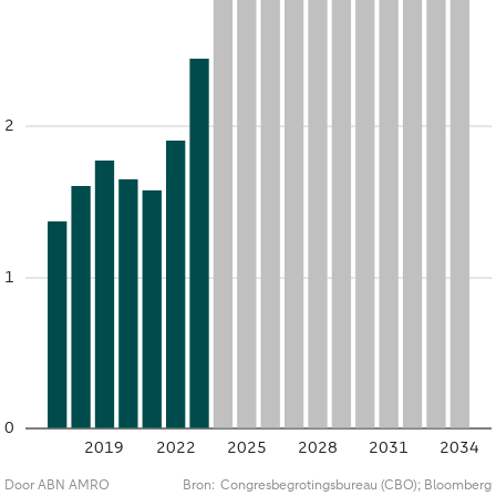
2
1
0
2019
2022
2025
2028
2031
2034
Door ABN AMRO
Bron:
Congresbegrotingsbureau (CBO); Bloomberg