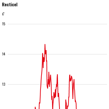
Recticel
€
15
14
13