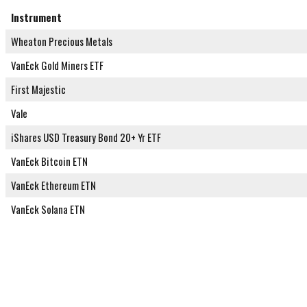
Instrument
Wheaton Precious Metals
VanEck Gold Miners ETF
First Majestic
Vale
iShares USD Treasury Bond 20+ Yr ETF
VanEck Bitcoin ETN
VanEck Ethereum ETN
VanEck Solana ETN