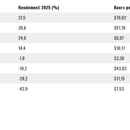
Rendement 2025 (%)
Koers p
31,5
$76,62
30,6
$51,19
24,6
$6,97
14,4
$10,17
-1,8
$3,30
-10,2
$43,03
-28,2
$11,15
-42,9
$7,53