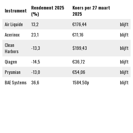
Rendement 2025
Koers per 27 maart
Instrument
(%)
2025
Air Liquide
13,2
€176,44
blijft
Acerinox
23,1
€11,16
blijft
Clean
-13,3
$199,43
blijft
Harbors
Qiagen
-14,5
€36,72
blijft
Prysmian
-13,0
€54,06
blijft
BAE Systems
36,6
1584,50p
blijft