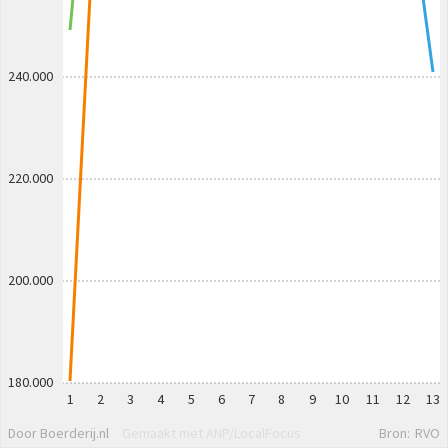
240.000
220.000
200.000
180.000
1
2
3
4
5
6
7
8
9
10
11
12
13
Door Boerderij.nl
Gemaakt met ANP/LocalFocus
Bron:
RVO