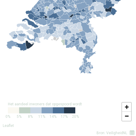
Het aandeel inwoners dat opgespoord wordt
+
−
0%
5%
8%
11%
14%
17%
20%
Leaflet
Bron: VeiligheidNL