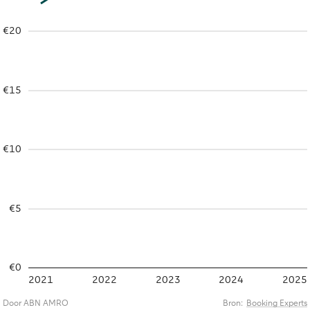
€20
€15
€10
€5
€0
2021
2022
2023
2024
2025
Door ABN AMRO
Bron:
Booking Experts