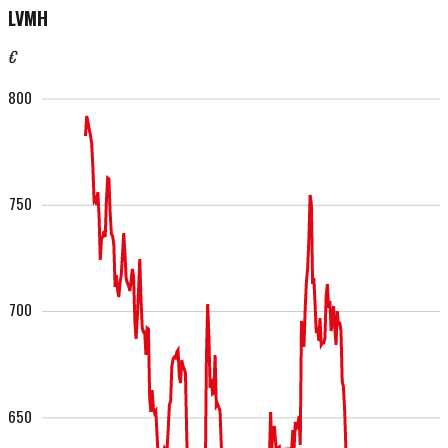
LVMH
€
800
750
700
650