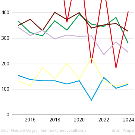
400
300
200
100
0
2016
2018
2020
2022
2024
Door Nieuwe Oogst
Gemaakt met LocalFocus
Bron:
Wapa