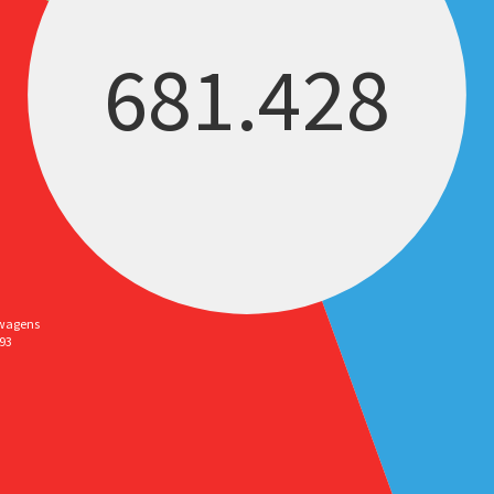
681.428
wagens
093