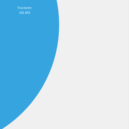
Tractoren
302.853