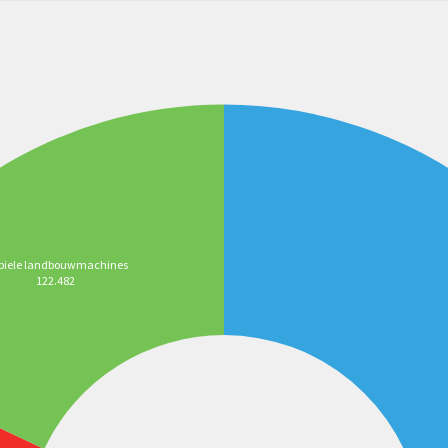
biele landbouwmachines
122.482