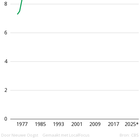
8
6
4
2
0
1977
1985
1993
2001
2009
2017
2025*
Door Nieuwe Oogst
Gemaakt met LocalFocus
Bron:
CBS