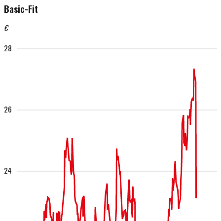
Basic-Fit
€
28
26
24